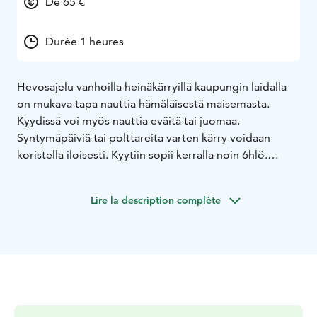
De 65 €
Durée 1 heures
Hevosajelu vanhoilla heinäkärryillä kaupungin laidalla
on mukava tapa nauttia hämäläisestä maisemasta.
Kyydissä voi myös nauttia eväitä tai juomaa.
Syntymäpäiviä tai polttareita varten kärry voidaan
koristella iloisesti. Kyytiin sopii kerralla noin 6hlö.
Saatavilla lumettomaan aikaan.
Lire la description complète