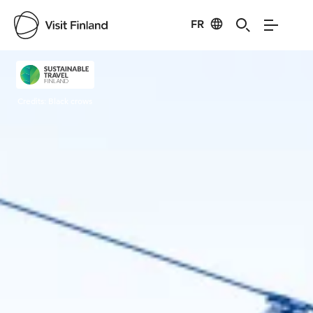
FR
Visit Finland
Credits:
Black crows