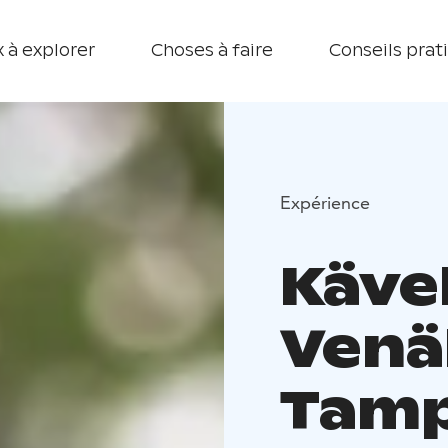
 à explorer
Choses à faire
Conseils prat
Expérience
Käve
Venä
Tam