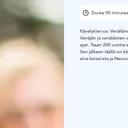
Durée 90 minute
Kävelykierros: Venäläi
Venäjän ja venäläisten
ajan. Tasan 200 vuotta s
Sen jälkeen täällä on 
aina keisarista ja Neuvo
näkyvät yhä Tampereella
ja päättyy työväentaloll
Varaukset:
Opastettu ki
sähköpostitse tampere
Ilmoitathan ystävällise
henkilömäärä, varaajan 
toivomasi ajankohta (pä
lisätiedot kierrokseen t