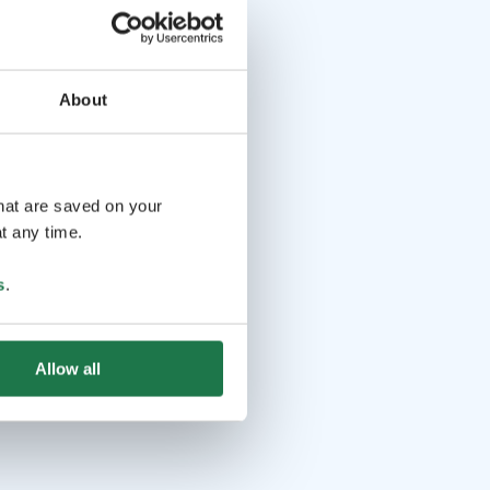
About
that are saved on your
t any time.
s
.
Allow all