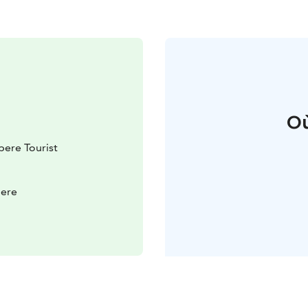
Où
ere Tourist
pere