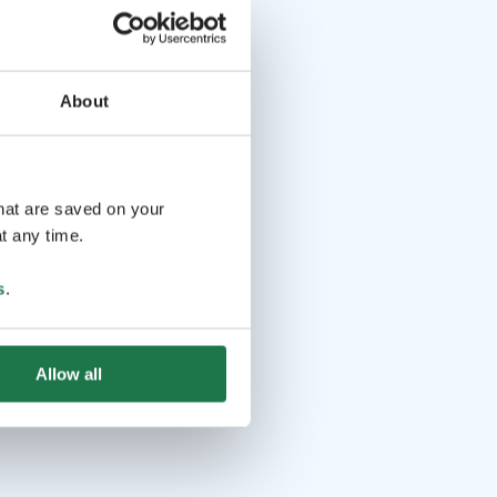
About
that are saved on your
t any time.
s
.
Allow all