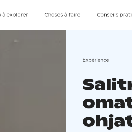
 à explorer
Choses à faire
Conseils prat
Expérience
Salit
omat
ohja