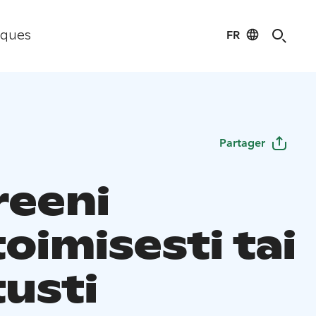
FR
iques
Partager
reeni
oimisesti tai
tusti