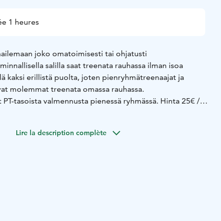
e 1 heures
nailemaan joko omatoimisesti tai ohjatusti
innallisella salilla saat treenata rauhassa ilman isoa
ä kaksi erillistä puolta, joten pienryhmätreenaajat ja
vat molemmat treenata omassa rauhassa.
t PT-tasoista valmennusta pienessä ryhmässä. Hinta 25€ /
sty tekemään saat korvaavan liikkeen tilalle.
atoimisesti treenaamaan 16€/hlö.
Lire la description complète
info@teamjuttaselin.fi tai 050 496 8865 niin sovitaan sinulle
malle ryhmälle tarjouksen treenistä, laita viestiä. Tunnit
sta tehokkaaseen toiminnalliseen tuntiin.