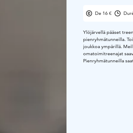
De 16 €
Duré
Ylöjärvellä pääset tree
pienryhmätunneilla. Toim
joukkoa ympärillä. Meill
omatoimitreenajat saa
Pienryhmätunneilla saa
hlö. Mikäli jotain et py
Pääset myös salille om
Laita viestiä rohkeasti 
treeniaika. Jos haluat o
onnistuvat kehonhuollo