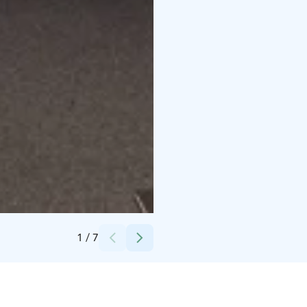
Credits:
Jutta Selin
1
/
7