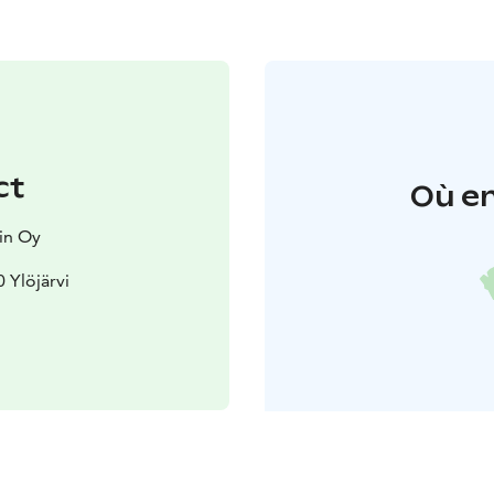
ct
Où en
in Oy
0 Ylöjärvi