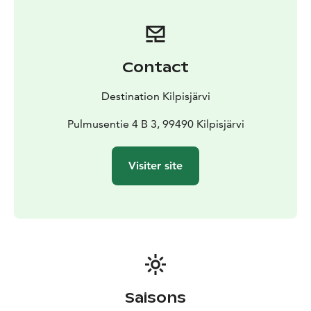
charme, que ce soit sous la nuit polaire de décembre
ou sous la lumière du jour en mars. En route, on fera
quelques pauses pour observer des traces d'animaux
et capturer le paysage en photo. À mi-parcours, vous
Contact
pourrez savourer une boisson chaude aux baies pour
vous réchauffer.
Destination Kilpisjärvi
Alors, prêt à vivre cette aventure avec nous? Le calme
de la Laponie vous attend, avec un husky à vos côtés!
Pulmusentie 4 B 3, 99490 Kilpisjärvi
Visiter site
Saisons