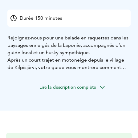
Durée 150 minutes
Rejoignez-nous pour une balade en raquettes dans les
paysages enneigés de la Laponie, accompagnés d’un
guide local et un husky sympathique.
Après un court trajet en motoneige depuis le village
de Kilpisjärvi, votre guide vous montrera comment
ajuster vos raquettes et vous remettra des bâtons. Une
fois prêts, suivez votre guide sur le chemin enneigé.
Lire la description complète
Un husky sibérien, amical et joyeux, vous
accompagnera tout au long du parcours. Il ajoutera
une touche spéciale à l’aventure et se prêtera
volontiers aux photos. La piste offre de belles vues sur
la nature environnante, tout en maintenant un rythme
confortable.
Peu importe la météo, chaque saison en Laponie a son