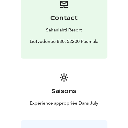
saapumisjärjestyksessä.
Ohjelmassa on väliaika.
Liput 37,50 € / hlö.
Ryhmätiedustelut:
010 5083 500 tai
Contact
sales@sahanlahtiresort.fi
Kesä 2026
Sahanlahti Resort
Lietvedentie 830, 52200 Puumala
Saisons
Expérience appropriée Dans July