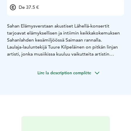
De 37.5 €
Sahan Elämysverstaan akustiset Lähellä-konsertit
tarjoavat elämyksellisen ja intiimin keikkakokemuksen
Sahanlahden kesämiljöössä Saimaan rannalla.
Laulaja-lauluntekijä Tuure Kilpeläinen on pitkän linjan
artisti, jonka musiikissa kuuluu vaikutteita artistin
omista suosikeista: vanhasta soulista, bluesista, rock’n
rollista, folkista ja country-
Lire la description complète
henkisestä lauluntekijäperinteestä.
Tuure keikkailee yhdessä huippumuusikoista koostuvan
bändinsä kanssa soittaen kappaleita koko
monipuolisen uransa varrelta, Kaihon Karavaani -aikoja
unohtamatta.
Konsertti alkaa klo 19 Sahanlahden Elämysverstaalla.
Ovet avautuvat klo 18.40. Katsomo on 300 paikkainen
nousukatsomo. Paikat täytetään