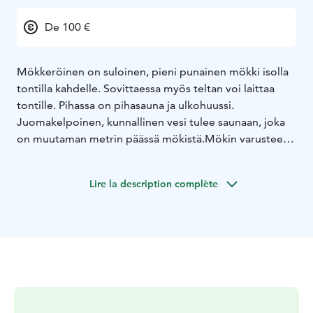
De 100 €
Mökkeröinen on suloinen, pieni punainen mökki isolla
tontilla kahdelle. Sovittaessa myös teltan voi laittaa
tontille. Pihassa on pihasauna ja ulkohuussi.
Juomakelpoinen, kunnallinen vesi tulee saunaan, joka
on muutaman metrin päässä mökistä.
Mökin varusteet:
lakanat, pyyhkeet, jääkaappi, mikro, kahvinkeitin,
vedenkeitin, hella, astiat. Ulkogrilli myös kuuluu
Lire la description complète
varustukseen.
Uimarantaan (Monus) on n. 1.6 km.
Taruksen ja Evon patikointireitit ovat lähellä. Marjastus-
ja sienimetsät melkein vieressä. Kelventeen
kansallispuisto(Päijänteellä) on suosittu retkikohde.
Kaupoille on n. 6 km, Lahteen n. 50 km.
Tervetuloa
Mökkeröiselle!