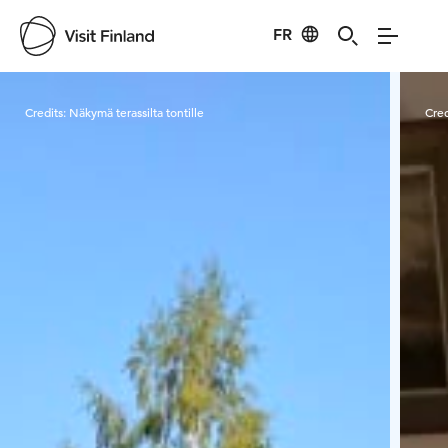
FR
Visit Finland
Credits:
Näkymä terassilta tontille
Cred