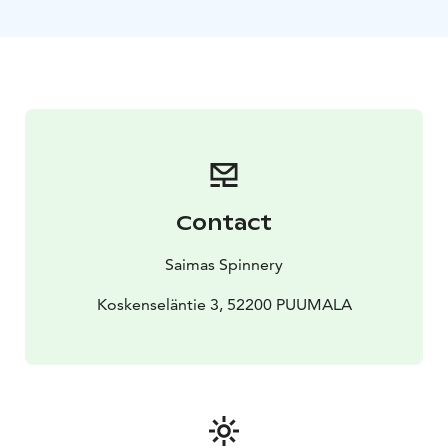
kehräämön myymälässä. Myymälässä on kortti- ja
käteismaksumahdollisuus.
Nähdään kehräämöllä!
Kehräämökierrokset järjestetään seuraavan kerran
takuulähtöinä:
la 13.6.25 klo 15
la 27.6.25 klo 15
la 4.7.25
klo 15
la 11.7.25 klo 15
la 18.7.25 klo 15
la 25.7.25 klo
15
la 1.8.25 klo 15
la 8.8.25 klo 15
la 15.8.25 klo 15
la
22.8.25 klo 15
la 29.8.25 klo 15
Kesä 2026
Contact
Saimas Spinnery
Koskenseläntie 3, 52200 PUUMALA