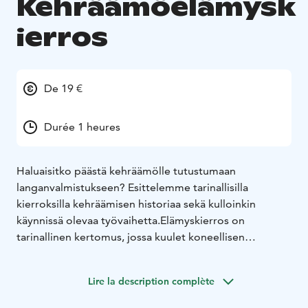
Kehräämöelämysk
ierros
De 19 €
Durée 1 heures
Haluaisitko päästä kehräämölle tutustumaan
langanvalmistukseen? Esittelemme tarinallisilla
kierroksilla kehräämisen historiaa sekä kulloinkin
käynnissä olevaa työvaihetta.
Elämyskierros on
tarinallinen kertomus, jossa kuulet koneellisen
kehräämisen lisäksi värttinän ja perinteisen suomalaisen
rukin käytöstä. Kierroksella opit myös, mitä tarkoittaa
Lire la description complète
käsin karstaaminen tai villan kampaaminen.
Kierroksen jälkeen on mahdollisuus tehdä ostoksia