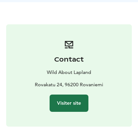
la raquette à travers de vieilles forêts, le long de
rivières ou de lacs gelés, ou jusqu'au sommet d'une
colline, à la recherche d'animaux sauvages et de
marches laissées dans la neige. Vous aurez peut-être la
chance de croiser des traces faites par des loups, des
lynx, des carcajous, des orignaux, des rennes, des
belettes, des lièvres arctiques...
Le circuit sera adapté au niveau du groupe afin qu'il
Contact
convienne à tous, du très débutant au bon
randonneur.* En parcourant les paysages blancs, vous
Wild About Lapland
ressentirez certainement l'harmonie paisible de la
Laponie. Votre guide gardera toujours un œil sur la
Rovakatu 24, 96200 Rovaniemi
faune et la flore et vous en apprendra davantage sur la
nature et votre environnement.
Visiter site
Des rafraîchissements et une collation typique au
barbecue finlandais seront fournis à mi-parcours,
tandis que votre guide allumera un feu pour vous
garder au chaud. C'est une excellente occasion pour
votre guide de vous montrer comment faire un feu