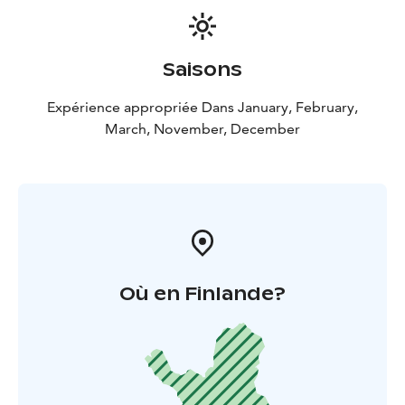
comme le font les autochtones. Pas besoin
d'allumettes ou de briquet, votre guide utilisera un
silex et des matériaux naturels que vous pourrez
Saisons
trouver dans la nature qui vous entoure (cela peut se
faire dans des conditions aussi froides que -30°C !).
Expérience appropriée Dans January, February,
Cette pause autour du feu ouvert sera également le
March, November, December
moment convivial idéal pour que votre guide réponde
à toutes vos questions sur la Laponie et la vie en
Arctique.
Où en Finlande?