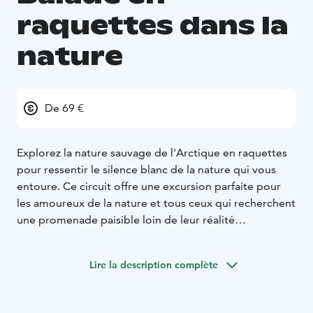
raquettes dans la
nature
De 69 €
Explorez la nature sauvage de l'Arctique en raquettes
pour ressentir le silence blanc de la nature qui vous
entoure. Ce circuit offre une excursion parfaite pour
les amoureux de la nature et tous ceux qui recherchent
une promenade paisible loin de leur réalité
quotidienne.
Chaussez vos raquettes et préparez-vous
pour une balade relaxante en pleine nature ! Cette
Lire la description complète
visite vous permettra de vous enfoncer dans la nature
arctique et de découvrir un peu plus les secrets de la
Laponie. Avec votre guide professionnel, vous ferez de