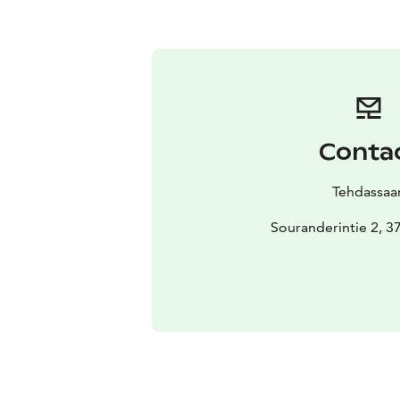
Conta
Tehdassaar
Souranderintie 2, 3