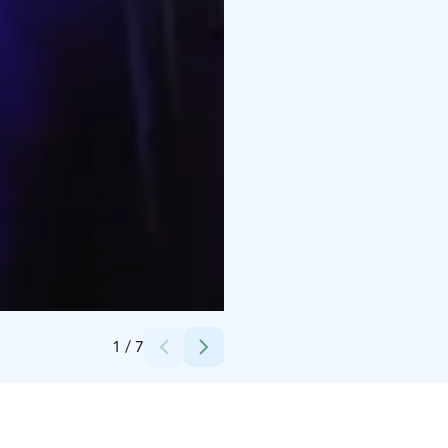
Credits:
Jonna Sulonen
1
/
7