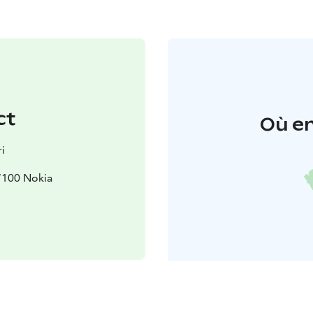
ct
Où en
i
7100 Nokia