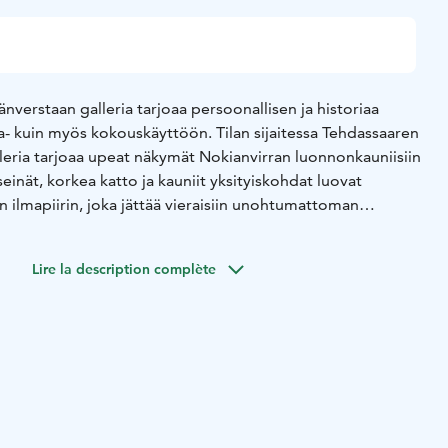
verstaan galleria tarjoaa persoonallisen ja historiaa
la- kuin myös kokouskäyttöön. Tilan sijaitessa Tehdassaaren
lleria tarjoaa upeat näkymät Nokianvirran luonnonkauniisiin
seinät, korkea katto ja kauniit yksityiskohdat luovat
en ilmapiirin, joka jättää vieraisiin unohtumattoman
 tarpeisiin, olipa kyseessä intiimi perhejuhla, luova
Lire la description complète
trategiapalaveri. Tämä on paikka, jossa historia ja
taavat tavalla, joka tekee tapahtumastasi erityisen.