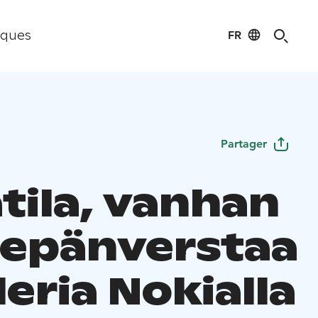
FR
iques
Partager
tila, vanhan
epänverstaa
leria Nokialla