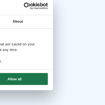
About
that are saved on your
t any time.
s
.
Allow all