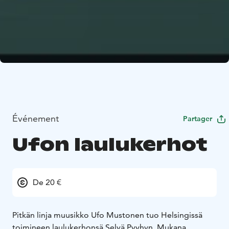
Événement
Partager
Ufon laulukerhot
De 20 €
Pitkän linja muusikko Ufo Mustonen tuo Helsingissä
toimineen laulukerhonsä Selvä Pyyhyn. Mukana