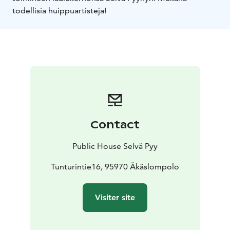
todellisia huippuartisteja!
Contact
Public House Selvä Pyy
Tunturintie16, 95970 Äkäslompolo
Visiter site