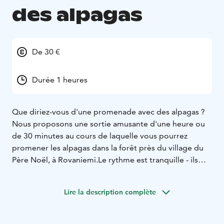
des alpagas
De 30 €
Durée 1 heures
Que diriez-vous d'une promenade avec des alpagas ?
Nous proposons une sortie amusante d'une
heure ou
de 30 minutes au cours de laquelle vous pourrez
promener les alpagas dans la forêt près du
village du
Père Noël, à Rovaniemi.
Le rythme est tranquille - ils
aiment s'arrêter et grignoter les fruits de la forêt et
vous pourrez les
caresser et prendre toutes les photos
Lire la description complète
que vous voulez en chemin. Vous aurez l'occasion de
voir
d'autres animaux par vous-même, aussi longtemps
que vous le souhaiter. Les visiteurs peuvent
utiliser