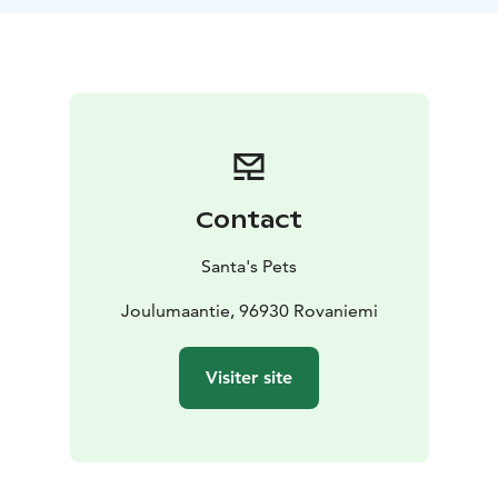
notre cabane lapone (kota) et notre feu de
camp/barbecue. Vous pouvez acheter des en-cas
et des
boissons dans le magasin des elfes.
Contact
Santa's Pets
Joulumaantie, 96930 Rovaniemi
Visiter site