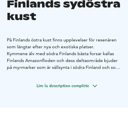
Finlands sydöstra
kust
På Finlands östra kust finns upplevelser för resenären
som längtar efter nya och exotiska platser.
Kymmene älv med södra Finlands bästa forsar kallas
Finlands Amazonfloden och dess deltaområde bjuder
på myrmarker som är sällsynta i södra Finland och som
påminner om landskapen i Lappland. Kymmene Älv
som slingrar sig och delar sig i många fåror,
Lire la description complète
deltaområdet, träden som bugar sig över vattnet och
fåglarnas konsert har många likheter med
storebrodern i Sydamerika. Vandra, cykla, paddla,
paddelsurfa och bli hänförd över den dånande forsen.
Ett landskap som ett vykort. Det sammanfattar det
bildsköna Strömfors bruk i Lovisa, med sin unika miljö