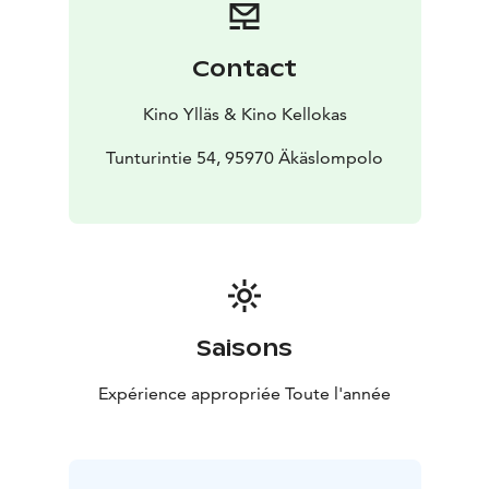
himoitun Mersun rattiin. Lopulta unelma toteutuu,
mutta hinta on kallis. Isä huomaa saattaneensa koko
perheen niin pahaan pinteeseen, että siitä voi yrittää
Contact
selvitä vain varastamalla kuolleen miehen salkun.
Kino Ylläs & Kino Kellokas
Tunturintie 54, 95970 Äkäslompolo
Saisons
Expérience appropriée Toute l'année