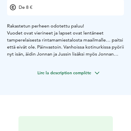
De 8 €
Rakastetun perheen odotettu paluu!
Vuodet ovat vierineet ja lapset ovat lentäneet
tamperelaisesta rintamamiestalosta maailmalle… paitsi
että eivät ole. Päinvastoin. Vanhoissa kotinurkissa pyörii
nyt isän, äidin Jonnan ja Jussin lisäksi myös Jonnan
poika Junnu. Jonnan ja Junnun on houkutellut Oulusta
kotiin Tampesteriin piakkoin tyhjäksi jäävä kotitalo.
Lire la description complète
Eläkeiässä olevat vanhemmat ovat nimittäin aikeissa
muuttaa Espanjaan - heti kun isä vain saa kerrotuksi
työnantajalleen, että lopettaa taksikuskin hommat. Isän
suunnitelmat mullistuvat kuitenkin kertaheitolla, kun
isäntä hankkii taksifirmaansa uuden kulkupelin,
luksusluokan Mersun kaikilla herkuilla. Eläke, Espanja,
vaimo ja terve järki haihtuvat päästä, kun isällä on enää
yksi pakkomielteinen päämäärä: päästä edes kerran