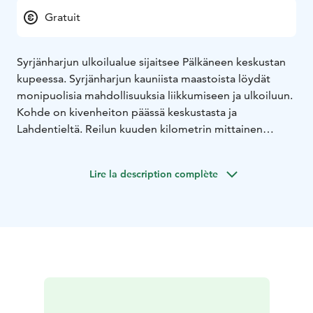
Gratuit
Syrjänharjun ulkoilualue sijaitsee Pälkäneen keskustan
kupeessa. Syrjänharjun kauniista maastoista löydät
monipuolisia mahdollisuuksia liikkumiseen ja ulkoiluun.
Kohde on kivenheiton päässä keskustasta ja
Lahdentieltä. Reilun kuuden kilometrin mittainen
kuntorata on aina käytettävänäsi, ja happihyppelyn
päätteeksi voit palkita itsesi Pälkäne-portaiden laelta
Lire la description complète
avautuvalla upealla näkymällä.
Alueella on maastopyöräilijöille sopivaa
polkuverkostoa, frisbee-golfrata, kiintorastiverkosto ja
laavuja. Harjulle nousevien kunto- ja maisemaportaiden
lähtöpiste on Taukopaikka Aapiskukolla. Os.
Tervapirtintie 7, Pälkäne.