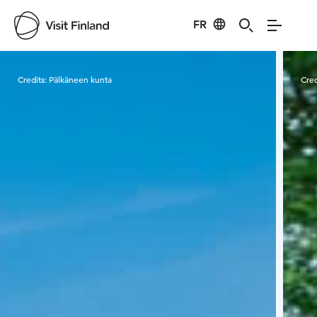
FR
Visit Finland
Credits:
Pälkäneen kunta
Cred