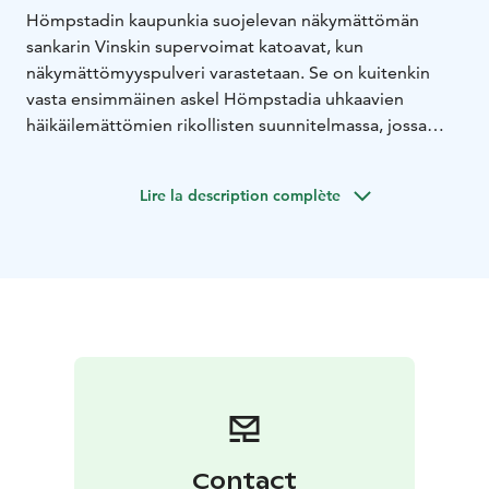
Hömpstadin kaupunkia suojelevan näkymättömän
sankarin Vinskin supervoimat katoavat, kun
näkymättömyyspulveri varastetaan. Se on kuitenkin
vasta ensimmäinen askel Hömpstadia uhkaavien
häikäilemättömien rikollisten suunnitelmassa, jossa
vaarassa on Vinskin lisäksi hänen äitinsä ja koko
kaupunki. Pelastaakseen Hömpstadin Vinskin on
Lire la description complète
lähdettävä seuraamaan kadonneen Apteekkarin
jättämiä arvoituksellisia ohjeita, jotka johdattavat hänet
Hömpstadin "nurjalle puolelle”. Vinski kohtaa myös
kaupunkia otteessaan pitävän kaksinaamaisen
rikollispomon, jonka suuruudenhulluudella ei ole rajoja.
Contact