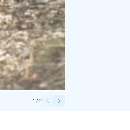
Credits:
Paijan Tilateurastamo
1
/
2