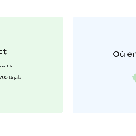
ct
Où en
astamo
700 Urjala