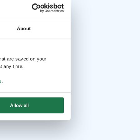
About
that are saved on your
t any time.
s
.
Allow all