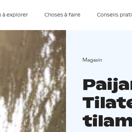
 à explorer
Choses à faire
Conseils prat
Magasin
Paij
Tila
tila