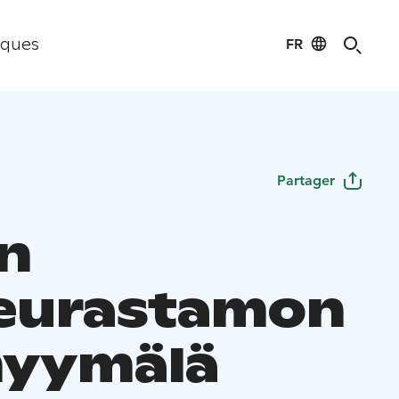
FR
iques
Partager
an
teurastamon
myymälä