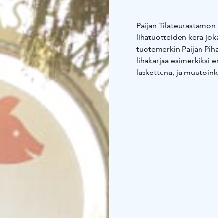
Paijan Tilateurastamon 
lihatuotteiden kera joka
tuotemerkin Paijan Pih
lihakarjaa esimerkiksi er
laskettuna, ja muutoin
lihatuotteita. Tilamyym
sopivat erityisesti niill