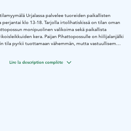
tilamyymälä Urjalassa palvelee tuoreiden paikallisten
 perjantai klo 13-18. Tarjolla irtolihatiskissä on tilan oman
attopossun monipuolinen valikoima sekä paikallista
ikoisleikkuiden kera. Paijan Pihattopossulle on hiilijalanjälki
kin tila pyrkii tuottamaan vähemmän, mutta vastuullisemmin
älä on palvellut jo vuodesta 1995 alkaen, ja tuotteet
e, jotka haluavat tietää alkuperän.
Lire la description complète