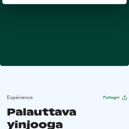
Expérience
Partager
Palauttava
yinjooga