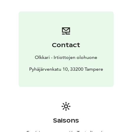
Parantaa ruuansulatusta
• Energian virtaus ja
elinvoimaisuus lisääntyy
• Itsemyötätunto lisääntyy
•
Unenlaatu parantuu
Olkkarin joogaopettaja Nanan hellässä opissa saat
rennon letkeällä tavalla ahaa-elämyksiä oman kehosi
jumien juurisyihin ja ennen kaikkea siihen, miten voit
Contact
helposti niitä korjata. Joogatunti antaa koko
kehomielelle kaivatun irtioton hetken, jossa saat olla
Olkkari - Irtiottojen olohuone
vain itsesi äärellä, liikkuen ja rentoutuen sopivassa
suhteessa. Tunti sopii niin vasta-alkajille kuin
Pyhäjärvenkatu 10, 33200 Tampere
kokeneemmille, niin kankeille kuin vetreämmille!
Saisons