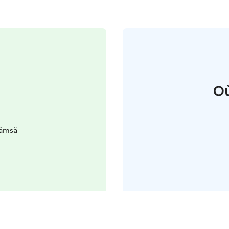
Où
Jämsä