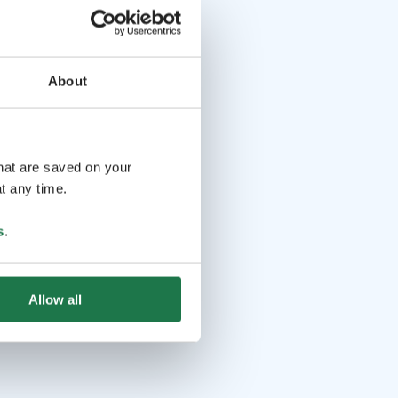
About
that are saved on your
t any time.
s
.
Allow all