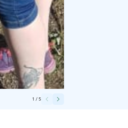
Credits:
Neea Veikkolainen
1
/
5