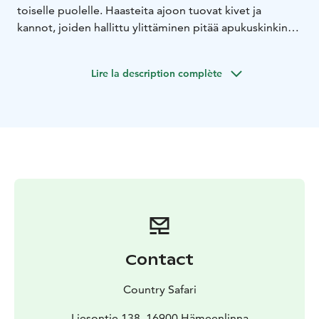
toiselle puolelle. Haasteita ajoon tuovat kivet ja
kannot, joiden hallittu ylittäminen pitää apukuskinkin
valppaana. Safari-isäntä seuraa ryhmän mukana ja
neuvoo kuljettajia radiopuhelimilla tai vaikeimmat
Lire la description complète
paikat maastosta ohjaten. Ajettava reitti valitaan
kuskien taitojen ja sääolojen mukaan.
Maastoautosafareita järjestetään keväästä syksyyn.
Contact
Country Safari
Liesontie 138, 16900 Hämeenlinna