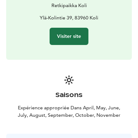
60 personnes. 1-20 personnes/guide
Disponibilité :
Retkipaikka Koli
Toute l'année. En cas de neige et de glace, nous
utilisons des dispositifs antidérapants (+5
Ylä-Kolintie 39, 83960 Koli
€/personne)
Langue : finnois, anglais et français
Départ
et retour : Centre de la nature Ukko à Koli
Visiter site
Vous pouvez acheter la visite directement dans notre
boutique en ligne ou dans la boutique du Centre de la
Nature Ukko à Koli.
Veuillez vous habiller en fonction du temps et porter
des chaussures adaptées.
Le prix comprend les services du guide et une
assurance responsabilité civile pour l'événement. Le
programme est géré par les guides de Retkipaikan.
Saisons
Les services incluent tout l'équipement mentionné
pour les participants. Les prix incluent la TVA
Expérience appropriée Dans April, May, June,
applicable.
July, August, September, October, November
Nous nous réservons le droit d'apporter des
modifications au programme!