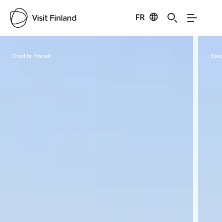
FR
Visit Finland
Credits:
finnair
Cred