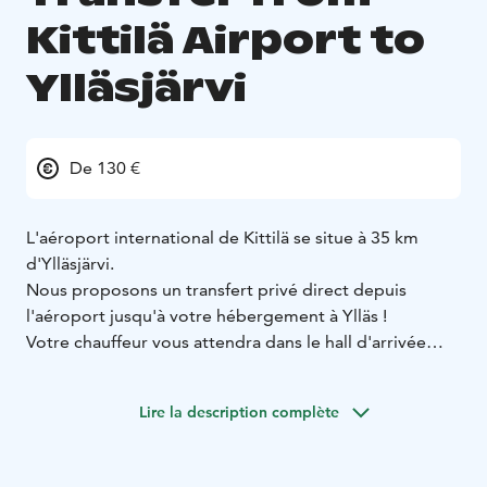
Kittilä Airport to
Ylläsjärvi
De 130 €
L'aéroport international de Kittilä se situe à 35 km
d'Ylläsjärvi.
Nous proposons un transfert privé direct depuis
l'aéroport jusqu'à votre hébergement à Ylläs !
Votre chauffeur vous attendra dans le hall d'arrivée
avec une pancarte à votre nom ou sur son téléphone,
puis vous conduira directement à votre hébergement.
Lire la description complète
Zéro attente • Zéro complication • Zéro stress
Les transferts doivent être réservés au moins 7 jours
avant l'arrivée à Kittilä.