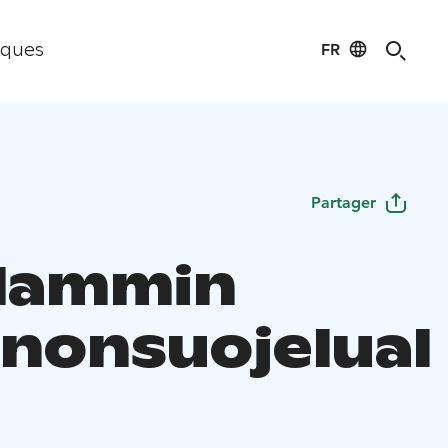
FR
iques
Partager
lammin
nonsuojelual