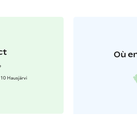
ct
Où en
e
310 Hausjärvi