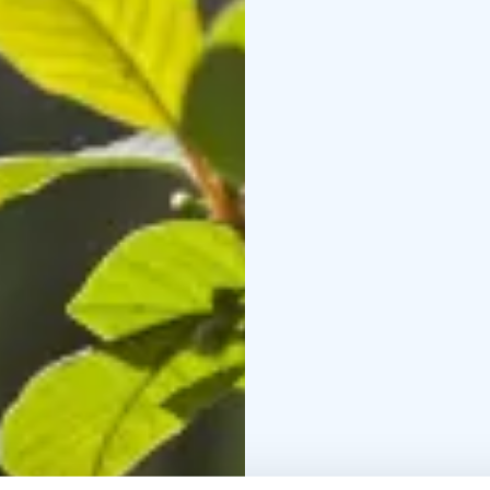
Kyseessä on Suomessa ai
Vuokon Luonnonsuojelu
jälkeen säätiön toimes
päätöksellä syyskuussa
uhanalaisia hyönteislaje
Kakslammilla on myös liik
kuntalaiset käyttävät ak
läheltä ja kaukaa. Yksl
kuntarajojen.
Alueelle on perustettu e
hyönteisiä Hyvinkäällä s