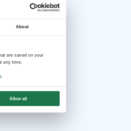
About
that are saved on your
t any time.
s
.
Allow all