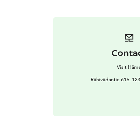
Conta
Visit Häm
Riihiviidantie 616, 12