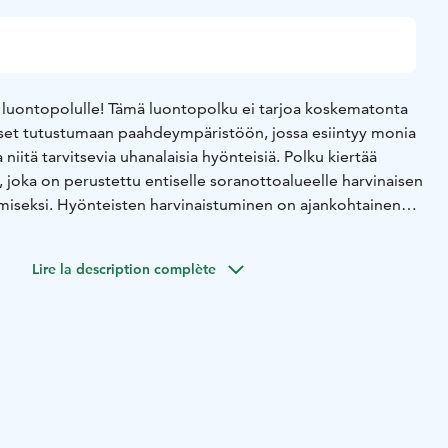
luontopolulle! Tämä luontopolku ei tarjoa koskematonta
äset tutustumaan paahdeympäristöön, jossa esiintyy monia
 ja niitä tarvitsevia uhanalaisia hyönteisiä. Polku kiertää
 joka on perustettu entiselle soranottoalueelle harvinaisen
miseksi. Hyönteisten harvinaistuminen on ajankohtainen
lä olevat infotaulut kertovatkin niistä, niiden
jeluun liittyvistä toimenpiteistä. Voit tutustua myös risuista
Lire la description complète
in ja ekosysteemihotelliin. Hyönteiset ovat pieniä ja usein
niiden havaitseminen ei ole helppoa. Parasta aikaa ovat
säpäivät.
äätiö kehittää pitkäjänteisesti Hausjärven Ryttylässä
aluetta. Alueelle valmistui kesäkuussa 2020 luontopolku,
paahdealueiden merkityksestä, hyönteisistä ja niiden
tauluissa kerrotaan keinoista luonnon monimuotoisuuden
ämiseksi.