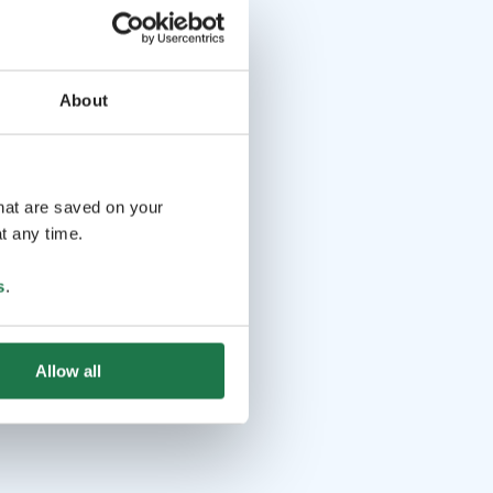
About
that are saved on your
t any time.
s
.
Allow all