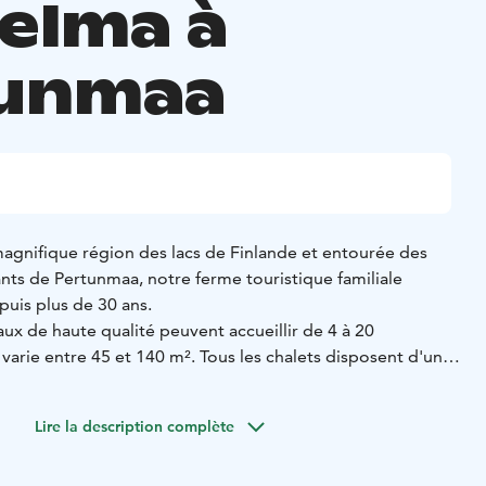
elma à
unmaa
magnifique région des lacs de Finlande et entourée des
nts de Pertunmaa, notre ferme touristique familiale
epuis plus de 30 ans.
iaux de haute qualité peuvent accueillir de 4 à 20
e varie entre 45 et 140 m². Tous les chalets disposent d'une
una, de la climatisation et d'une connexion haut débit en
Lire la description complète
ne superficie de 420 m² sur trois étages comprend six
x normes hôtelières, un salon spacieux avec une cheminée