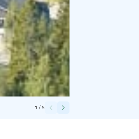
Credits:
Pertti Lahdelma
1
/
5