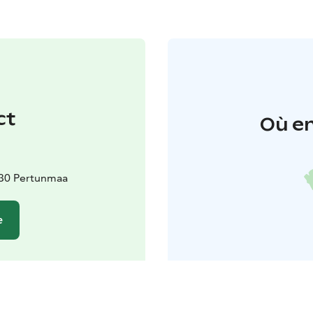
ct
Où en
a
430 Pertunmaa
e