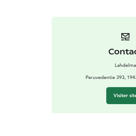
Conta
Lahdelm
Peruvedentie 393, 19
Visiter sit