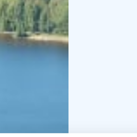
et une cuisine entière
personnes. La Villa Ke
lac, un sauna à fumée 
infrarouge. Vous pourr
extérieurs, la cascade 
Nos appartements confo
équipées d'une douche e
du sauna et d'un bateau
Tous nos hébergements 
plein air. Les forêts qu
champignons et des bai
entretenons les sentier
pour les activités de pl
Tous nos chalets et ap
système finlandais de 
détenons le label Best
d'utiliser le label Susta