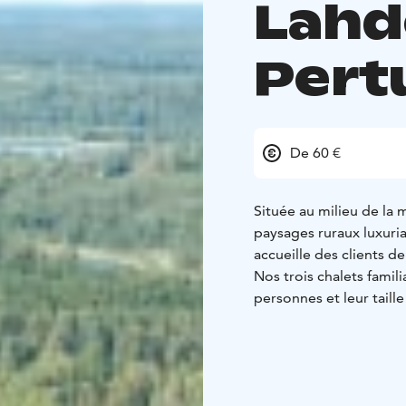
Lahd
Pert
De 60 €
Située au milieu de la 
paysages ruraux luxuria
accueille des clients d
Nos trois chalets famil
personnes et leur taill
plage privée et d’un sa
fibre optique.
La Spa Villa Keidas d'u
chambres à coucher au