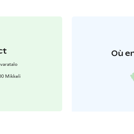
ct
Où en
avaratalo
00 Mikkeli