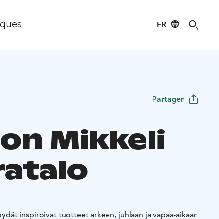
FR
iques
Partager
son Mikkeli
ratalo
öydät inspiroivat tuotteet arkeen, juhlaan ja vapaa-aikaan