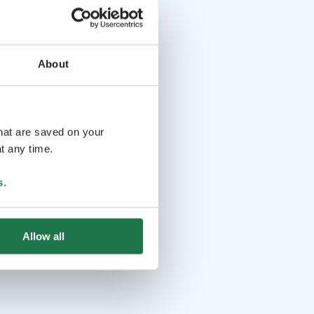
About
that are saved on your
t any time.
s
.
Allow all