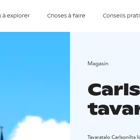
 à explorer
Choses à faire
Conseils prat
Magasin
Carl
tava
Tavaratalo Carlsonilta l