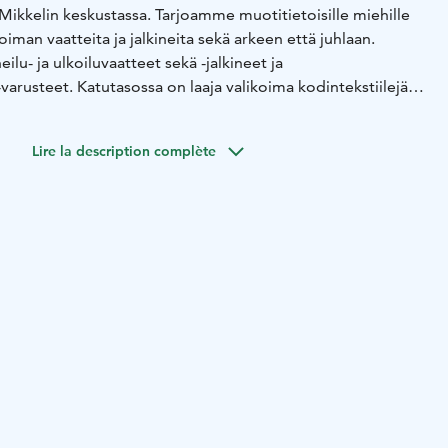
Mikkelin keskustassa. Tarjoamme muotitietoisille miehille
koiman vaatteita ja jalkineita sekä arkeen että juhlaan.
eilu- ja ulkoiluvaatteet sekä -jalkineet ja
-varusteet.
Katutasossa on laaja valikoima kodintekstiilejä,
iluastioita, sisustustuotteita ja lahjatavaroita. Tavaratalon
lisäksi kodin valaisimet, säilytysratkaisut sekä pienet ja
Lire la description complète
ics-kodintekniikkaosastolta. Carlsonin palveluun kuuluu
iinkuljetus ja asennus.
Tule tekemään löytöjä muodin,
ja kodintekniikan parissa sekä tutustumaan monipuoliseen
orin läheisyydessä. Asiantunteva ja henkilökohtainen
kissa hankinnoissa. Pysäköinti hoituu kätevästi kahdessa
!