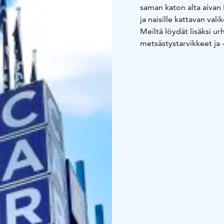
saman katon alta aivan 
ja naisille kattavan vali
Meiltä löydät lisäksi urh
metsästystarvikkeet ja 
ruoanvalmistus- ja tarjo
pohjakerroksesta löytyy 
isot kodinkoneet Euron
myös kodinkoneiden kot
urheilun, sisustuksen 
tavarataloomme aivan t
palvelee mielellään kai
kerroksessa. Tervetuloa