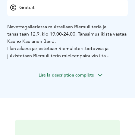
Gratuit
Navettagalleriassa muistellaan Riemuliiteriä ja
tanssitaan 12.9. klo 19.00-24.00. Tanssimusiikista vastaa
Kauno Kaulanen Band.
Illan aikana järjestetään Riemuliiteri-tietovisa ja
julkistetaan Riemuliiterin mieleenpainuvin ilta -
kirjoituskilpailun voittaja. Baari on auki, samoin kota,
jossa voi paistaa omaa tai Navettagalleriasta ostettua
Lire la description complète
makkaraa.
Riemuliiterin muistelutanssiaiset on osa Ylläksen
Ystävät ry:n 20-vuotisjuhlavuoden ohjelmaa.
Tapahtumaan on vapaa pääsy, tervetuloa!