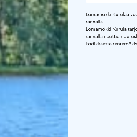
Lomamökki Kurulaa vuok
rannalla.
Lomamökki Kurula tarjo
rannalla nauttien perus
kodikkaasta rantamökis