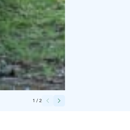
Credits:
Sirkku Nieminen
1
/
2