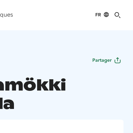
FR
iques
Partager
amökki
la