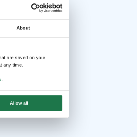
About
that are saved on your
t any time.
s
.
Allow all