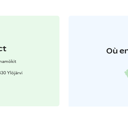
ct
Où en
mamökit
30 Ylöjärvi