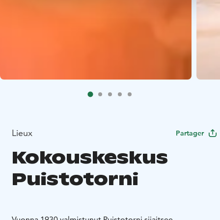
Lieux
Partager
Kokouskeskus
Puistotorni
Vuonna 1930 valmistunut Puistotorni sijaitsee