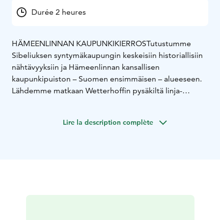
Durée 2 heures
HÄMEENLINNAN KAUPUNKIKIERROS
Tutustumme
Sibeliuksen syntymäkaupungin keskeisiin historiallisiin
nähtävyyksiin ja Hämeenlinnan kansallisen
kaupunkipuiston – Suomen ensimmäisen – alueeseen.
Lähdemme matkaan Wetterhoffin pysäkiltä linja-
autoaseman vierestä, kierrämme kauppatorin, näemme
Sibeliuksen puiston soivine penkkeineen ja jatkamme
Lire la description complète
matkaa Linnanniemen ohi. Verkatehtaan
kulttuurikeskukseen tutustumme ulkoapäin, sisällä
käynti tilauksesta. Kierros jatkuu Kansallisarkiston
ohitse Aulangon puistometsään. Paluu keskustaan eri
reittiä kuten rantareittiä, josta on hieno näköala
Hämeen keskiaikaiseen Linnaan.