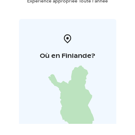
ympäristöystävällisen ja kestävän. Et tarvitse
Expérience appropriée Toute l'année
minkäänlaista kokemusta käsitöistä osallistuaksesi
kurssille.
Olet lämpimästi tervetullut mukaan juuri sellaisena kuin
olet. Kaikki tarvikkeet odottavat Olkkarilla, joten sinun
tarvitsee vain saapua paikalle. Ota vain lempiskumppasi
mukaan, ja seppeleisiin kuluvat tarvikkeet löytyvät
valmiina Olkkarilta.
Où en Finlande?