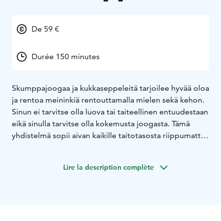
De 59 €
Durée 150 minutes
Skumppajoogaa ja kukkaseppeleitä tarjoilee hyvää oloa
ja rentoa meininkiä rentouttamalla mielen sekä kehon.
Sinun ei tarvitse olla luova tai taiteellinen entuudestaan
eikä sinulla tarvitse olla kokemusta joogasta. Tämä
yhdistelmä sopii aivan kaikille taitotasosta riippumatta.
Luvassa siis on skumppajoogaa ja ihania
kukkaseppeleitä. Aluksi Olkkarin joogaopettaja Nana
Lire la description complète
ohjaa porukan lempeään ja rentoon
skumppajoogaharjoitukseen. Nanan hellässä opissa
saat rennon letkeällä tavalla ahaa-elämyksiä oman
kehosi jumien juurisyihin ja ennen kaikkea siihen, miten
voit helposti niitä korjata. Joogatunti antaa koko