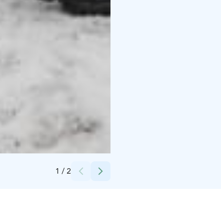
Credits:
Marjo-Riitta Alitalo
1
/
2