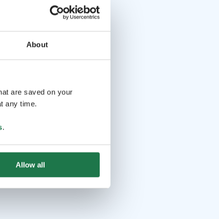
About
that are saved on your
t any time.
s
.
Allow all