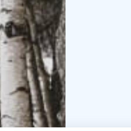
Helppokulkuinen väylä