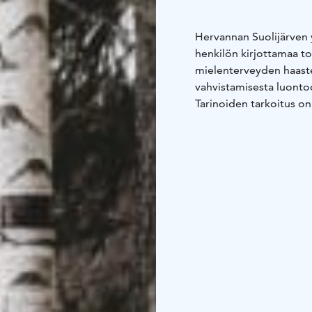
Hervannan Suolijärven 
henkilön kirjottamaa to
mielenterveyden haastei
vahvistamisesta luonto
Tarinoiden tarkoitus on 
mielenterveyden haasteis
polun kulkijoille mahd
aistia ihmisen ja luonno
Taulujen kuvitukset ova
käsialaa. He ovat eri he
syntyneet tarinoiden in
Jokaisesta reitin varre
jonka kautta voit myös k
virtuaalisena verkkosivu
Mielenreitin pituus on
Reitin voit kulkea miten
Reitti kulkee veden ääre