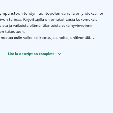
ympäristöön tehdyn luontopolun varrella on yhdeksän eri
ivon tarinaa. Kirjoittajilla on omakohtaisia kokemuksia
sta ja vaikeista elämäntilanteista sekä hyvinvoinnin
on tukeutuen.
nostaa esiin vaikeiksi koettuja aiheita ja hälventää
iin liittyviä ennakkoluuloja. Tarinat tarjoavat kaikille
ollisuuden pysähtyä oman elämäntilanteensa äärelle sekä
Lire la description complète
n yhteyttä.
t yhdeksän kuvallisesta ilmaisusta kiinnostuneen henkilön
nkilöitä kuin tarinoiden kirjoittajat. Kuvitukset ovat
spiroimina.
lla olevasta kyltistä löydät linnun osoittaman QR-koodin,
uunnella kyltin sisällön. Polku on katsottavissa
stolla: outdoorstampere.fi/reitit/mielenreitti.
 2,3 km, josta vaativan esteettömän polun osuus on 1,7 km.
 päin tahansa, kulkusuunnalla ei ole väliä.
llä leveätä ja tasaista polkua pitkin suolle.