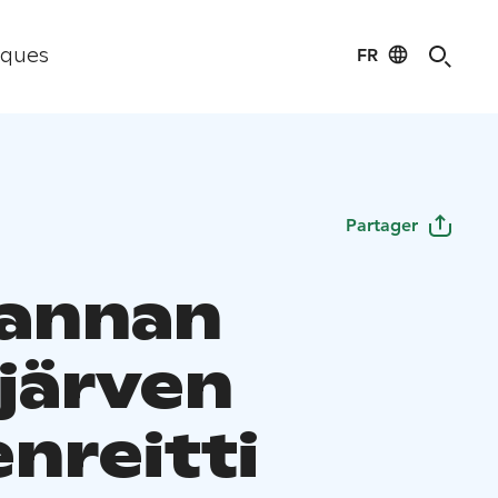
FR
iques
Partager
annan
ijärven
nreitti