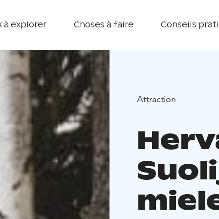
 à explorer
Choses à faire
Conseils prat
Attraction
Herv
Suol
miele