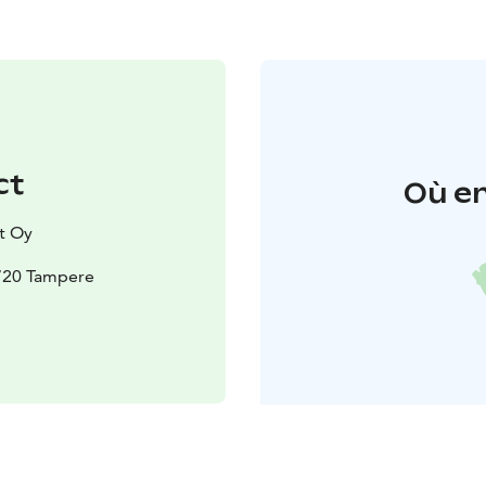
ct
Où en
t Oy
3720 Tampere