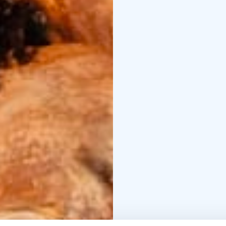
vaadi aiempaa kokemus
työskennelleiden tietot
mennessä:
mustanjavalk