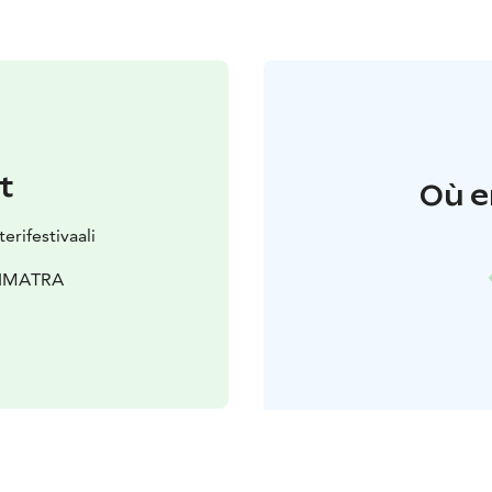
t
Où e
erifestivaali
0 IMATRA