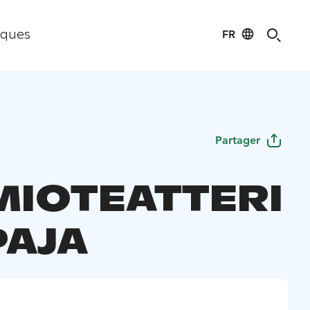
FR
iques
Partager
IOTEATTERI
PAJA