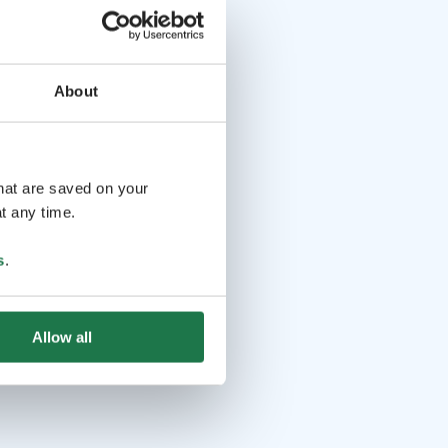
About
that are saved on your
t any time.
s
.
Allow all