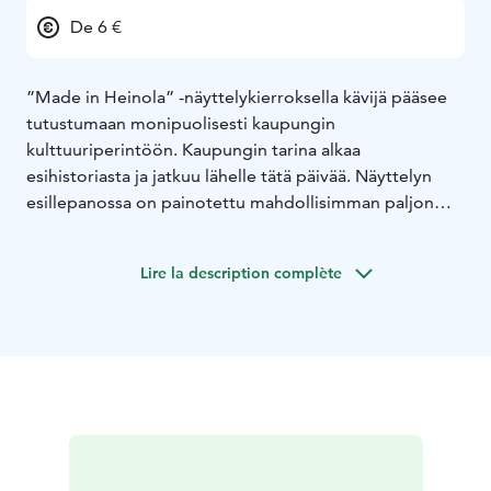
De 6 €
”Made in Heinola” -näyttelykierroksella kävijä pääsee
tutustumaan monipuolisesti kaupungin
kulttuuriperintöön. Kaupungin tarina alkaa
esihistoriasta ja jatkuu lähelle tätä päivää. Näyttelyn
esillepanossa on painotettu mahdollisimman paljon
Heinolassa tehtyjä tai heinolalaisten käyttämiä esineitä.
Vaihtuvia näyttelyitä ympäri vuoden.
Lire la description complète