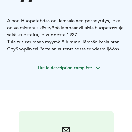
Alhon Huopatehdas on Jämsäläinen perheyritys, joka
on valmistanut käsityönä lampaanvillaisia huopatossuja
sekä -tuotteita, jo vuodesta 1927.
Tule tutustumaan myymälöihimme Jämsän keskustan
CityShopiin tai Partalan autenttisessa tehdasmiljöössä
sijaitsevaan tehtaanmyymälään.
Partalassa pääset
tutustumaan tuotteiden lisäksi perinteiseen
Lire la description complète
käsityöhön, vieläpä aivan niiden syntysijoilla.
CityShopin valikoimasta löydät suosituimmat
huopatuotteemme, jotka tuovat lämpöä, mukavuutta ja
tyyliä arkeen.
Lämpimästi tervetuloa meille!