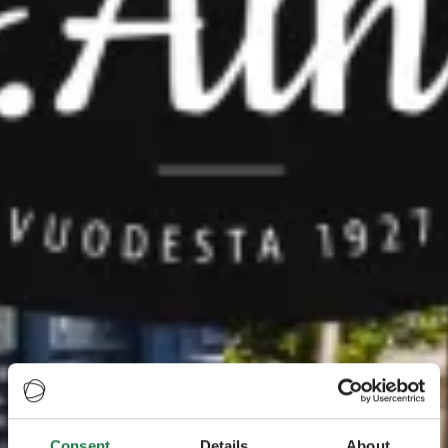
Consent
Details
About