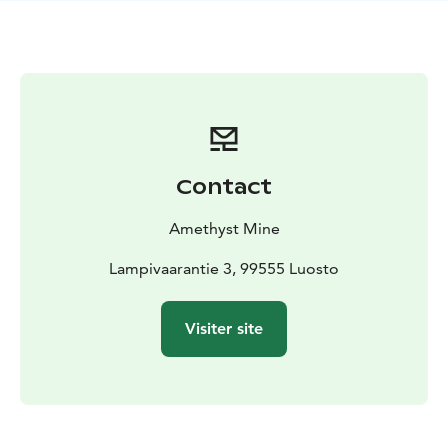
fascinante et sa formation il y a plus de 2 000 millions
d'années.
Chacun aura ensuite la possibilité d'extraire sa propre
pierre d'améthyste qu'il pourra emporter chez lui en
souvenir.
L'admission inclut le transport aller-retour en
Pendolino au départ du parking d'Ukko-Luosto ainsi
que la visite guidée de la mine. Comptez environ deux
Contact
heures pour l'ensemble de la visite.
Amethyst Mine
Lampivaarantie 3, 99555 Luosto
Visiter site