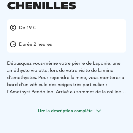
CHENILLES
De 19 €
Durée 2 heures
Débusquez vous-même votre pierre de Laponie, une
améthyste violette, lors de votre visite de la mine
d'améthystes. Pour rejoindre la mine, vous monterez à
bord d'un véhicule des neiges très particulier :
l'Amethyst Pendolino. Arrivé au sommet de la colline
de Lampivaara, vous pourrez admirer le plus beau
paysage de la région. À la mine, vous serez invité à
Lire la description complète
pénétrer dans une chaleureuse maison en bois et du
jus de baie chaud vous y sera servi. Le commentaire
vous permettra de tout savoir sur cette pierre