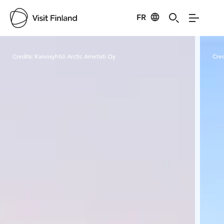
FR
Visit Finland
Credits:
Kaivosyhtiö Arctic Ametisti Oy
Cred