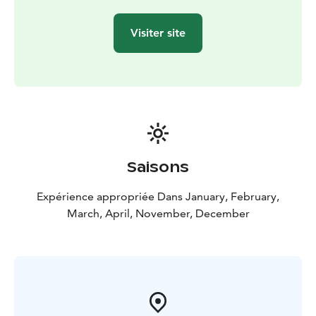
ce phénomène naturel. Par exemple, si les prévisions
et les prédictions d'aurores boréales ne sont pas
Visiter site
prometteuses dans la région de Rovaniemi, votre
guide peut vous emmener jusqu'à 400 kilomètres pour
obtenir un meilleur ciel. Veuillez noter que votre visite
peut commencer même en fin d'après-midi pour
pouvoir vous rendre à des endroits sélectionnés !
Nous vérifions toujours l'évolution des conditions
météorologiques pendant le circuit, et vous pouvez
décider ensemble de remonter dans le minibus et de
Saisons
vous rendre à un autre endroit si vous le souhaitez.
Comme cette excursion est une chasse aux aurores
Expérience appropriée Dans January, February,
boréales de 7 heures, vous aurez la chance de visiter
March, April, November, December
plusieurs endroits différents et éventuellement de
vous retrouver même dans un autre pays !