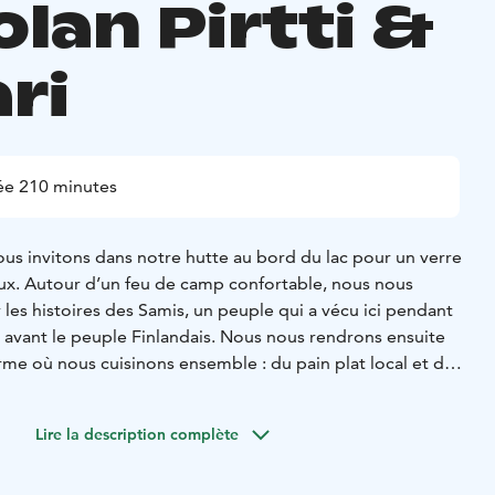
lan Pirtti &
ri
ée 210 minutes
ous invitons dans notre hutte au bord du lac pour un verre
x. Autour d’un feu de camp confortable, nous nous
les histoires des Samis, un peuple qui a vécu ici pendant
 avant le peuple Finlandais. Nous nous rendrons ensuite
rme où nous cuisinons ensemble : du pain plat local et des
t cuits dans le vieux four de la maison familiale Pohjola, qui
s d’histoire. Pendant que vous vaquerez à vos occupations,
Lire la description complète
e, les traditions et la population locale. La famille Pohjola
er avec vous son histoire. Le déjeuner du jour est servi