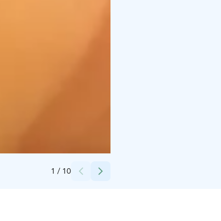
Credits:
Pohjolan Pirtti & Kievari
1
/
10