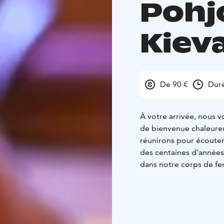
Pohjo
Kieva
De 90 €
Dur
À votre arrivée, nous v
de bienvenue chaleureu
réunirons pour écouter 
des centaines d’années
dans notre corps de fe
pâtisseries. Ceux-ci son
retrace plus de 100 an
vous découvrez l’histoir
sera heureuse de partag