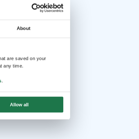
About
that are saved on your
t any time.
s
.
Allow all