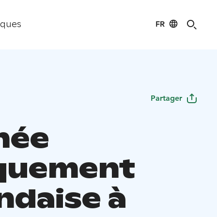
FR
iques
Partager
née
quement
ndaise à