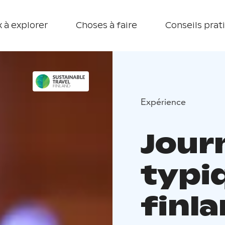
 à explorer
Choses à faire
Conseils prat
Expérience
Jour
typi
finla