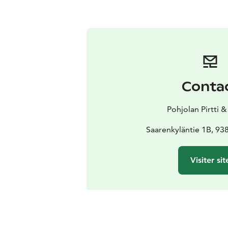
Conta
Pohjolan Pirtti &
Saarenkyläntie 1B, 9
Visiter sit