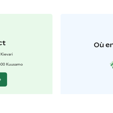
ct
Où en
 Kievari
3800 Kuusamo
e