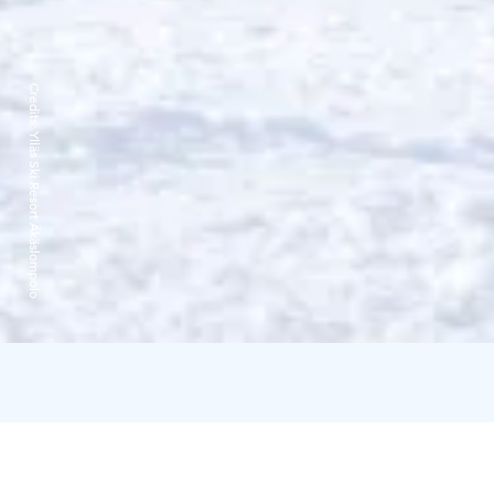
Credits:
Ylläs Ski Resort Äkäslompolo