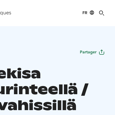
FR
iques
Partager
ekisa
rinteellä /
ahissillä