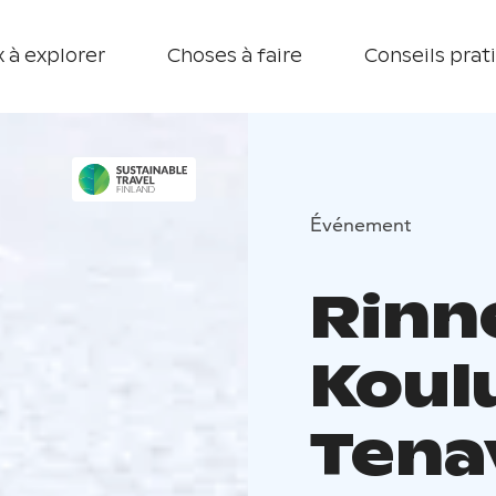
 à explorer
Choses à faire
Conseils prat
Événement
Rinn
Koulu
Tenav