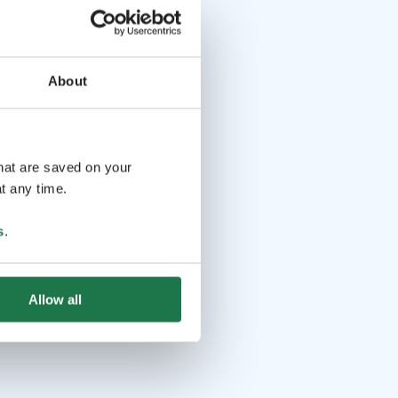
About
that are saved on your
t any time.
s
.
Allow all