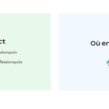
ct
Où en
käslompolo
 Äkäslompolo