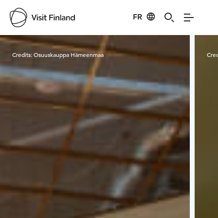
FR
Visit Finland
Credits:
Osuuskauppa Hämeenmaa
Cred