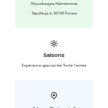
tehdään puhtaista, tuoreista ja ensiluokkaisista raaka-
Osuuskauppa Hämeenmaa
aineista ja se on monipuolista ja maukasta. Tervetuloa
herkuttelemaan!
Tapulikuja 6, 30100 Forssa
Saisons
Expérience appropriée Toute l'année