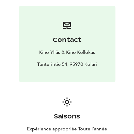
syventynyt rakkaus. Janne tukee vaimonsa pyrkimyksiä
ja ymmärtää, että perheen vahvuus syntyy yhteisistä
ponnisteluista. Myrskyluodon Maija on tarina tahdosta,
voimasta ja rakkaudesta.
Contact
Kino Ylläs & Kino Kellokas
Tunturintie 54, 95970 Kolari
Saisons
Expérience appropriée Toute l'année