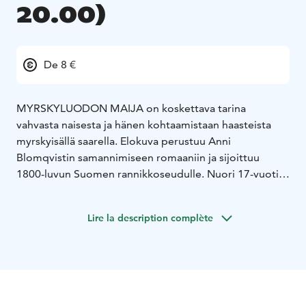
20.00)
De 8 €
MYRSKYLUODON MAIJA on koskettava tarina
vahvasta naisesta ja hänen kohtaamistaan haasteista
myrskyisällä saarella. Elokuva perustuu Anni
Blomqvistin samannimiseen romaaniin ja sijoittuu
1800-luvun Suomen rannikkoseudulle. Nuori 17-vuotias
Maija avioituu vasten tahtoaan kalastajamies Jannen
kanssa. Hänen elämänsä Myrskyluodolla on täynnä
Lire la description complète
haasteita ja vastoinkäymisiä: kalastajan vaimona hän
joutuu selviytymään miehensä pitkistä poissaoloista
merellä ja huolehtimaan perheestään yksin. Maijasta on
kuitenkin kasvanut lujatahtoinen ja itsenäinen nainen,
joka ei pelkää tarttua toimeen karussa saaristossa.
Maijalla ja Jannella on vahva yhteys, sekä ajan myötä