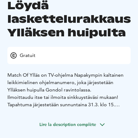
Löydä
laskettelurakkaus
Ylläksen huipulta
Gratuit
Match Of Ylläs on TV-ohjelma Napakympin kaltainen
leikkimielinen ohjelmanumero, joka järjestetään
Ylläksen huipulla Gondol ravintolassa.
Ilmoittaudu itse tai ilmoita sinkkuystäväsi mukaan!
Tapahtuma järjestetään sunnuntaina 31.3. klo 15.
Huom! Gondol ravintola on avoinna vain Gondolihissin
pyöriessä. Jos Gondoli on tuulen vuoksi suljettuna
Lire la description complète
ohjelmapäivänä, saattaa ohjelma siirtyä toiseen
paikkaan.