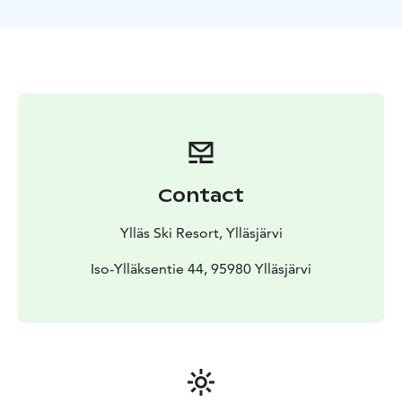
Tapahtuman ideana on, että valitaan kaksi kilpailijaa
henkilö X:ksi ja heille valitaan kisailuun mukaan
kumppaniehdokkaat A, B ja C. Ideana on, että Henkilö
X:ät eivät näe kumppaniehdokkaitaan. He esittivät
kysymyksiä, joihin kumppaniehdokkaat vastaavat. Myös
yleisö ja X:n ystävät pääsevät esittämään mahdollisen
kysymyksen. Vastausten pohjalta X valitsee itselleen
matchin. Henkilö X ja valitsemansa match saavat
palkinnoksi treffit hiihtokeskuksen alueella.
Contact
Tapahtuma on ilmainen, mutta tapahtumapaikan vuoksi
tulee osallistujilla sekä katsojilla olla joko voimassa
Ylläs Ski Resort, Ylläsjärvi
oleva hissilippu tai erikseen ostettu gondolin
kiertoajelulippu. Hakulomake ja ohjeet oheisessa
Iso-Ylläksentie 44, 95980 Ylläsjärvi
linkissä!