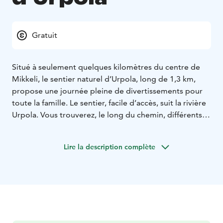
Gratuit
Situé à seulement quelques kilomètres du centre de
Mikkeli, le sentier naturel d’Urpola, long de 1,3 km,
propose une journée pleine de divertissements pour
toute la famille. Le sentier, facile d’accès, suit la rivière
Urpola. Vous trouverez, le long du chemin, différents
panneaux pour vous parler de la zone de conservation
et de ses habitants. Si vous avez de la chance, vous
Lire la description complète
apercevrez peut-être même l’une de ses fameuses
loutres!
Il y a deux sites de feu de camp le long du sentier et
vous pouvez obtenir gratuitement du bois de
chauffage au centre de la nature situé à proximité,
dans le plus ancien bâtiment de Mikkeli, datant de
1782. Avec des expositions interactives sur la nature