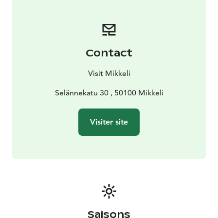
chaque été et des kayaks que vous pouvez utiliser
gratuitement pour explorer l’étang, le centre de la
nature d’Urpola est l’endroit idéal pour explorer la
nature en ville.
Contact
Visit Mikkeli
Selännekatu 30 , 50100 Mikkeli
Visiter site
Saisons