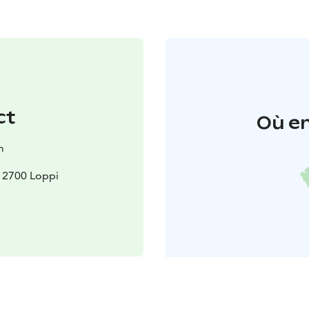
ct
Où en
m
12700 Loppi