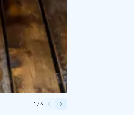
Credits:
Hannu Hurtig
1
/
3