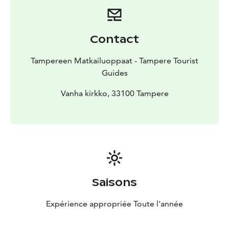
toivomasi ajankohta (päivämäärä ja kellonaika),
opastuskieli, mahdolliset toiveet ja lisätiedot
kierrokseen tai ryhmään liittyen.
Contact
Tampereen Matkailuoppaat - Tampere Tourist
Guides
Vanha kirkko, 33100 Tampere
Saisons
Expérience appropriée Toute l'année