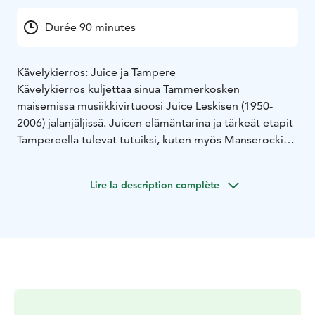
Durée 90 minutes
Kävelykierros: Juice ja Tampere
Kävelykierros kuljettaa sinua Tammerkosken
maisemissa musiikkivirtuoosi Juice Leskisen (1950-
2006) jalanjäljissä. Juicen elämäntarina ja tärkeät etapit
Tampereella tulevat tutuiksi, kuten myös Manserockin
varhaiset vaiheet. Kierros alkaa Keskustorin Vanhan
kirkon edestä ja päättyy Tampellan Pellavantorille.
Lire la description complète
Kesto 1,5 tuntia tai sovittavissa.
Varaukset:
Opastettu kierros Tampereella varataan
Magni Mundi Oy:ltä sähköpostitse
tampere@magnimundi.fi tai puhelimitse puh. 010 5797
943.
Ilmoitathan ystävällisesti varauspyynnössä seuraavat
tiedot: ryhmän nimi ja henkilömäärä, varaajan
yhteystiedot, toivomasi kierroksen nimi ja kesto,