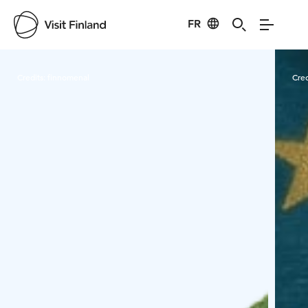
FR
Visit Finland
Credits:
finnomenal
Cred