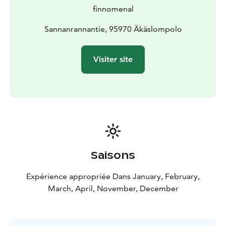
Points forts du parcours : la grande statue de renne,
finnomenal
l’ancienne maison Tano, la chapelle, Mailan Putiikki, la
balançoire Ylläs au bord du lac et la boutique Alava.
Sannanrannantie, 95970 Äkäslompolo
Disponible en version téléchargeable. Facile à réaliser
de manière autonome et idéal pour les familles
Visiter site
internationales en visite à Ylläs.
Saisons
Expérience appropriée Dans January, February,
March, April, November, December