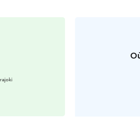
Où
rajoki