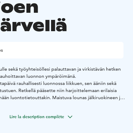
joen
ärvellä
es
nulle sekä työyhteisöllesi palauttavan ja virkistävän hetken
- rauhoittavan luonnon ympäröimänä.
tapäivä rauhallisesti luonnossa liikkuen, sen ääniin sekä
tuen. Retkellä pääsette niin harjoittelemaan erilaisia
mään luontotietouttakin. Maistuva lounas jälkiruokineen ja
uttaa makuhermoja ja kruunaa elämyksen.
aan toiveiden mukaan toteuttaa myös useassa muussa
Lire la description complète
tokohteessa (talvikaudella huomioitava liikkumiseen
kset (sää- ja jäätilanne)).