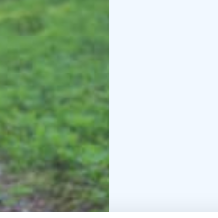
Palvelukieli: suomi ja en
Lue lisää palvelusta sek
www.retkeileville.fi