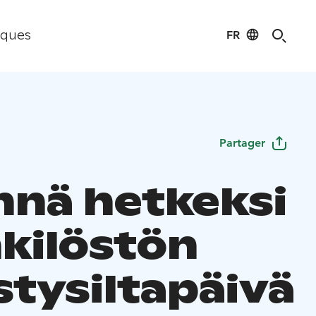
FR
iques
Partager
ennä hetkeksi
nkilöstön
stysiltapäivä