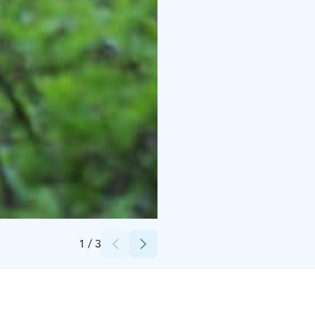
Credits:
Tukimet Oy (käyttölupa saatu)
1
/
3