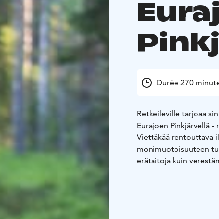
Eura
Pinkj
Durée 270 minut
Retkeileville tarjoaa si
Eurajoen Pinkjärvellä 
Viettäkää rentouttava il
monimuotoisuuteen tutus
erätaitoja kuin verestä
pannukahveineen ilahd
Palvelu voidaan asiakk
Satakunnan alueen luon
liittyvät olosuhderajoitu