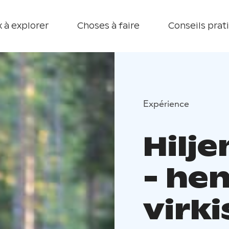
 à explorer
Choses à faire
Conseils prat
Expérience
Hilj
- he
virki