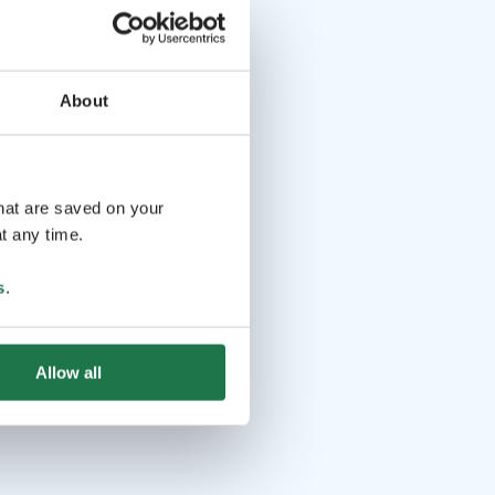
About
that are saved on your
t any time.
s
.
Allow all