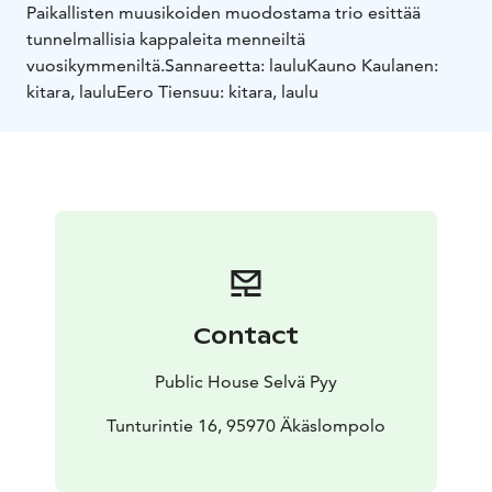
Paikallisten muusikoiden muodostama trio esittää
tunnelmallisia kappaleita menneiltä
vuosikymmeniltä.
Sannareetta: laulu
Kauno Kaulanen:
kitara, laulu
Eero Tiensuu: kitara, laulu
Contact
Public House Selvä Pyy
Tunturintie 16, 95970 Äkäslompolo