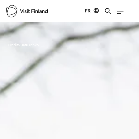
FR
Visit Finland
Credits:
satu renko