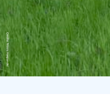
Credits:
Noora Haapamäki