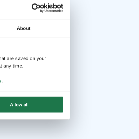
About
that are saved on your
t any time.
s
.
Allow all