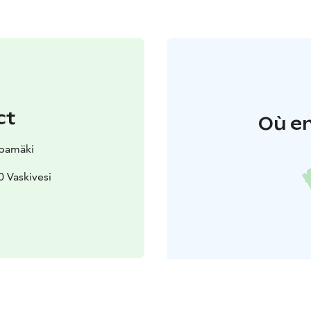
ct
Où en
apamäki
0 Vaskivesi