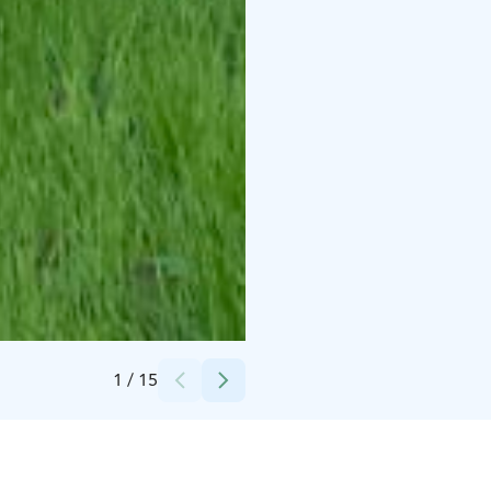
Credits:
Noora Haapamäki
1
/
15