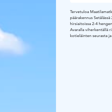
Tervetuloa Maatilamat
päärakennus Setälässä 2
hirsiaitoissa 2-4 hengen
Avaralla viherkentällä 
kotieläinten seurasta ja
pupujengi, kissat, koira
Rentoutumisen kruunaa
Voit varata ryhmällesi 
rannalla. Lisäksi kylpypa