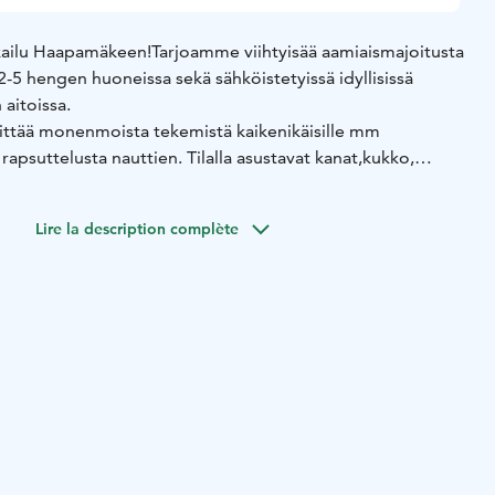
kailu Haapamäkeen!
Tarjoamme viihtyisää aamiaismajoitusta
-5 hengen huoneissa sekä sähköistetyissä idyllisissä
 aitoissa.
riittää monenmoista tekemistä kaikenikäisille mm
 rapsuttelusta nauttien. Tilalla asustavat kanat,kukko,
 ja kesälampaat.
 mahdollisuus varata oma yksityinen rantasaunavuoro.
Lire la description complète
tunnelmallisen saunavuoron savu- tai puusaunassa järven
lju ja tilava takkatupa illanviettoon.