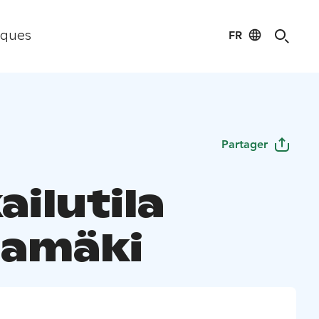
FR
iques
Partager
ilutila
amäki