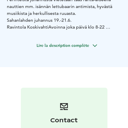
nauttien mm. isännän lettubaarin antimista, hyvästä
musiikista ja herkullisesta ruuasta.
Sahanlahden juhannus 19.-21.6.
Ravintola Koskivahti
Avoinna joka päivä klo 8-22
Pe 20.6.
klo 8-11 aamiainen
klo 12-16 lounas
klo 17-21.30
ála carte
Lire la description complète
La 21.6.
klo 8-11 aamiainen
klo 12-16
Juhannusbrunssi
klo 17-21.30 ála carte
Su 22.6.
klo 8-11 aamiainen
klo 12-16
Juhannusbrunssi
klo 17-21.30 ála carte
Suosittelemme pöytävarausta!
Rantamakasiini ravintola
Pe 20.6.
klo 20 alk. Janne isännän lettubaari
klo 20
Juhannustanssit – Kapa Montonen ja Veksi Väisänen
klo
21 Juhannuskokko (säävaraus)
Keittiö avoinna klo 12-
21.30, baari auki klo 01 saakka
La 21.6.
klo 21 Juhannuspäivän tanssit Kapa Montonen
Contact
Keittiö avoinna
klo 12-21.30, baari auki klo 24 saakka