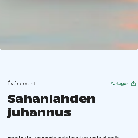
Événement
Partager
Sahanlahden
juhannus
Perinteistä juhannusta vietetään taas ranta-alueella