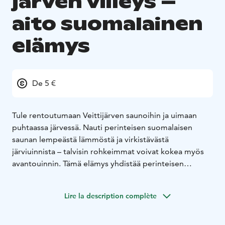
järven viileys –
aito suomalainen
elämys
De 5 €
Tule rentoutumaan Veittijärven saunoihin ja uimaan
puhtaassa järvessä. Nauti perinteisen suomalaisen
saunan lempeästä lämmöstä ja virkistävästä
järviuinnista – talvisin rohkeimmat voivat kokea myös
avantouinnin. Tämä elämys yhdistää perinteisen
savusaunan, tavallisen saunan rentouttavan vaikutuksen
sekä talviuinnin virkistävän tunteen ainutlaatuiseksi
Lire la description complète
hyvinvointikokemukseksi.
Kesäisin paikka muuttuu idylliseksi
järvenrantakohteeksi, joka muistuttaa suomalaista