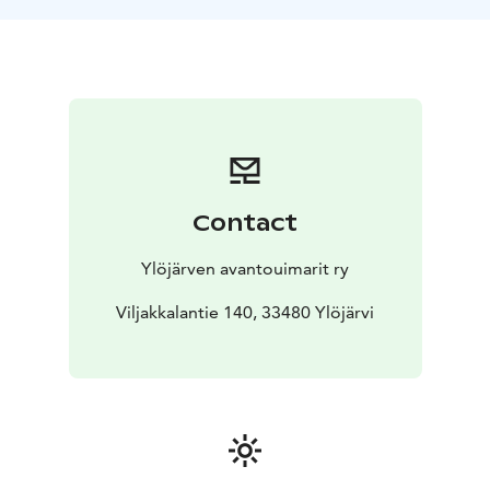
kesämökkimiljöötä. Vieraat voivat rentoutua luonnon
rauhassa, nauttia saunan lämmöstä ja pulahtaa järveen
kesäyön valossa. Olipa vuodenaika mikä tahansa, tämä
elämys tarjoaa täydellisen mahdollisuuden irtautua
arjesta ja kokea luonnon läheisyys.
Contact
Ylöjärven avantouimarit ry
Viljakkalantie 140, 33480 Ylöjärvi